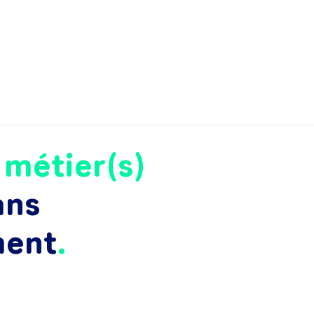
e
métier(s)
ans
ment