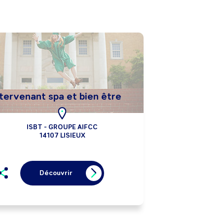
tervenant spa et bien être
ISBT - GROUPE AIFCC
14107 LISIEUX
Découvrir