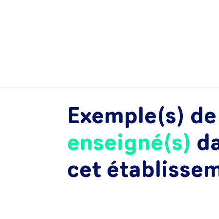
Exemple(s) d
enseigné(s)
d
cet établisse