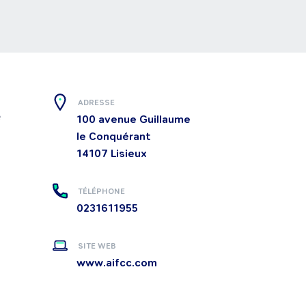
 
ADRESSE
 
100 avenue Guillaume
le Conquérant
14107
Lisieux
TÉLÉPHONE
0231611955
SITE WEB
www.aifcc.com