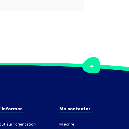
produits en rayon.

eut effectuer la préparation (coupe, 
ressage de plats,...) de produits frais.
’informer
Me contacter
out sur l’orientation
M'écrire