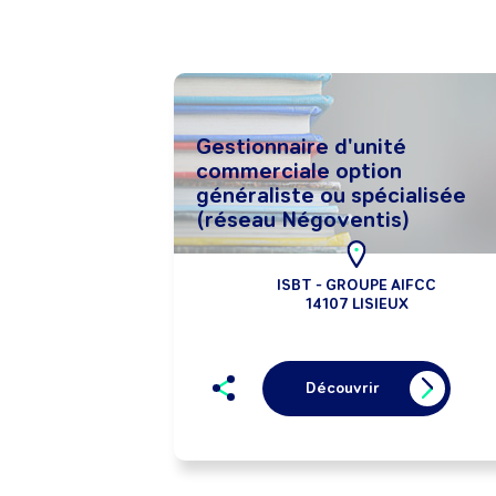
Gestionnaire d'unité
commerciale option
généraliste ou spécialisée
(réseau Négoventis)
ISBT - GROUPE AIFCC
14107 LISIEUX
Découvrir