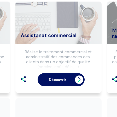
M
Assistanat commercial
r
Réalise le traitement commercial et 
ne 
administratif des commandes des 
p
 
clients dans un objectif de qualité 
co
(service, coût, délai, ...).

Communique à la clientèle des 
s
informations techniques sur les 
Découvrir
produits/services de l'entreprise.

Peut prospecter la clientèle et vendre 
des produits/services.
al