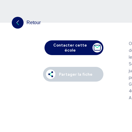
Retour
O
Contacter cette
école
d
l
S
j
Partager la fiche
p
G
4
A