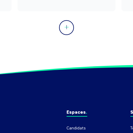
P
d
Espaces
S
Candidats
T