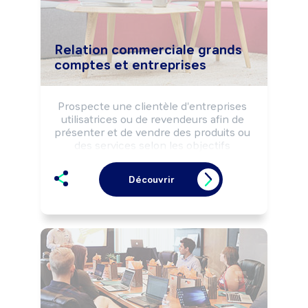
Relation commerciale grands
comptes et entreprises
Prospecte une clientèle d'entreprises 
utilisatrices ou de revendeurs afin de 
présenter et de vendre des produits ou 
des services selon les objectifs 
commerciaux de la structure.

Réalise le suivi commercial de la 
Découvrir
clientèle (opérations de fidélisation, 
enquêtes de satisfaction, ...).

Peut coordonner l'activité d'une équipe 
de vente.