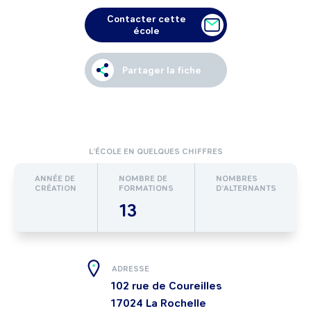
Contacter cette
école
Partager la fiche
L’ÉCOLE EN QUELQUES CHIFFRES
ANNÉE DE
NOMBRE DE
NOMBRES
CRÉATION
FORMATIONS
D’ALTERNANTS
13
ADRESSE
102 rue de Coureilles
17024
La Rochelle