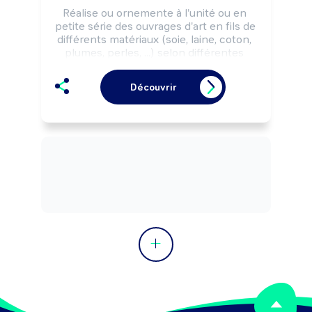
Réalise ou ornemente à l'unité ou en 
petite série des ouvrages d'art en fils de 
différents matériaux (soie, laine, coton, 
plumes, perles, ...) selon différentes 
techniques (broderie, tissage, ...).

Peut réaliser, restaurer des ouvrages 
Découvrir
d'art textiles (tapis, tapisserie, ...), 
concevoir de nouveaux modèles et 
former aux techniques.

Peut diriger une structure.