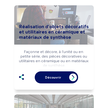
Réalisation d'objets décoratifs
et utilitaires en céramique et
matériaux de synthèse
Façonne et décore, à l'unité ou en 
petite série, des pièces décoratives ou 
utilitaires en céramique ou en matériaux 
de synthèse.

Peut créer et commercialiser des 
pièces façonnées et réaliser la 
Découvrir
restauration de pièces anciennes.

Peut transmettre son savoir-faire.

Peut diriger un service ou une 
structure.