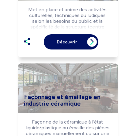
Met en place et anime des activités 
culturelles, techniques ou ludiques 
selon les besoins du public et la 
spécificité de la structure (centre 
socioculturel, séjour de vacances, 
maison de retraite, ...).

Découvrir
Peut animer un espace multimédia.

Peut coordonner l'activité d'une équipe.
Façonnage et émaillage en
industrie céramique
Façonne de la céramique à l'état 
liquide/plastique ou émaille des pièces 
céramiques manuellement ou sur une 