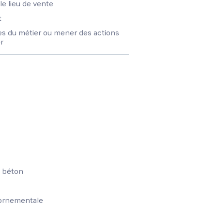
le lieu de vente
t
es du métier ou mener des actions
r
u béton
 ornementale