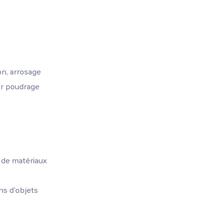
on, arrosage
ar poudrage
 de matériaux
e
ns d'objets