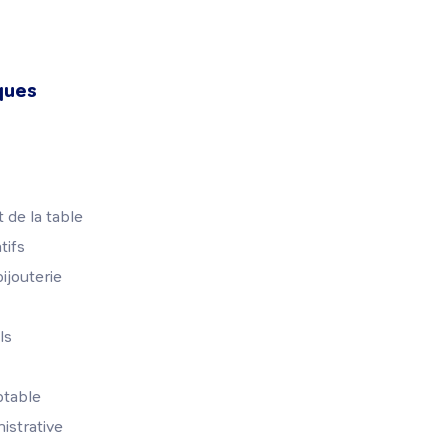
ques
 de la table
tifs
ijouterie
ls
ptable
istrative