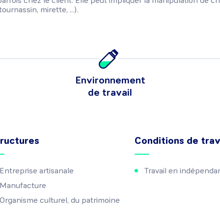
parfois chez le client. Elle peut impliquer la manipulation de c
ournassin, mirette, ...).
Environnement
de travail
ructures
Conditions de trav
Entreprise artisanale
Travail en indépenda
Manufacture
Organisme culturel, du patrimoine