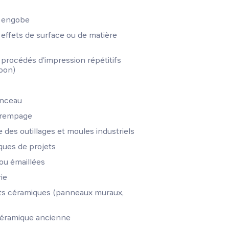
r engobe
effets de surface ou de matière
procédés d'impression répétitifs
mpon)
inceau
 trempage
 des outillages et moules industriels
iques de projets
ou émaillées
ie
nts céramiques (panneaux muraux,
céramique ancienne