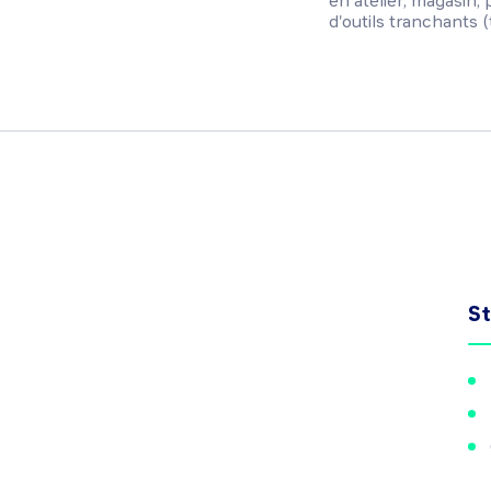
en atelier, magasin, 
d'outils tranchants (t
St