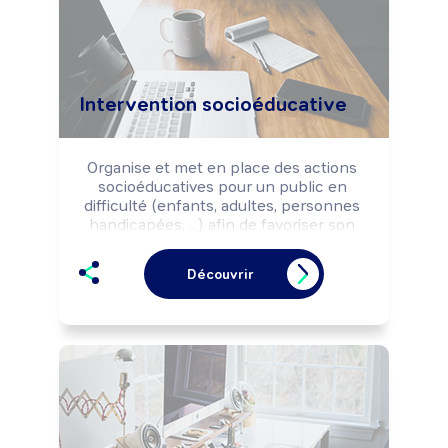
Intervention socioéducative
Organise et met en place des actions 
socioéducatives pour un public en 
difficulté (enfants, adultes, personnes 
handicapées, ...) afin de favoriser son 
insertion ou sa réinsertion sociale.

Peut intervenir dans le cadre de 
Découvrir
mesures judiciaires.

Peut coordonner l'activité d'une équipe.