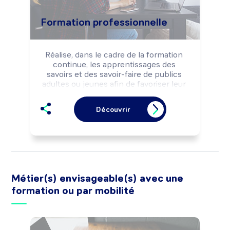
Formation professionnelle
Réalise, dans le cadre de la formation 
continue, les apprentissages des 
savoirs et des savoir-faire de publics 
adultes ou jeunes afin de favoriser leur 
insertion professionnelle ou leur 
adaptation aux évolutions techniques et 
Découvrir
professionnelles.

Peut réaliser l'analyse des besoins de 
formation d'une structure et concevoir 
des produits pédagogiques.

Peut négocier la sous-traitance 
d'actions de formation.

Peut coordonner une équipe.
Métier(s) envisageable(s) avec une
formation ou par mobilité