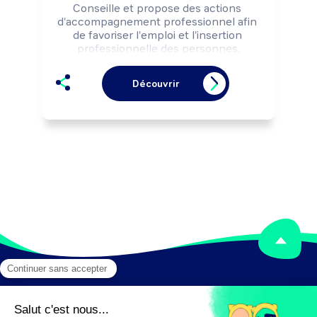
Conseille et propose des actions 
d'accompagnement professionnel afin 
de favoriser l'emploi et l'insertion 
professionnelle des personnes.

Peut vendre des prestations (de travail 
temporaire, d'outplacement, ...) à des 
Découvrir
entreprises.