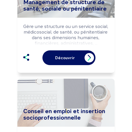
Management de structure de
santé, sociale ou pénitentiaire
Gère une structure ou un service social, 
médicosocial, de santé, ou pénitentiaire 
dans ses dimensions humaines, 
financières, administratives, ...

Coordonne les activités afin d'assurer la 
prise en charge des publics (patients, 
Découvrir
personnes en difficultés sociales, 
personnes placées sous main de 
justice, ...).
Conseil en emploi et insertion
socioprofessionnelle