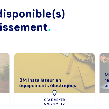
isponible(s)
lissement
M
BM Installateur en
re
équipements électriques
é
CFA E MEYER
57078 METZ