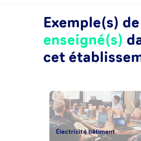
Exemple(s) d
enseigné(s)
d
cet établisse
Électricité bâtiment