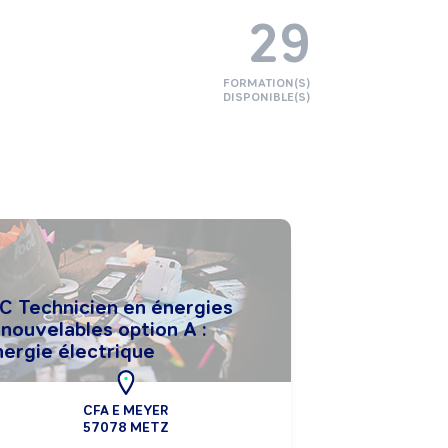
29
FORMATION(S)
DISPONIBLE(S)
C Technicien en énergies
nouvelables option A :
nergie électrique
CFA E MEYER
57078 METZ