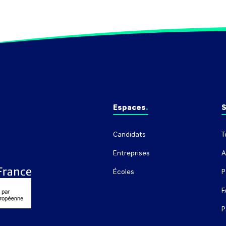
Espaces
S
Candidats
T
Entreprises
A
Écoles
P
F
P