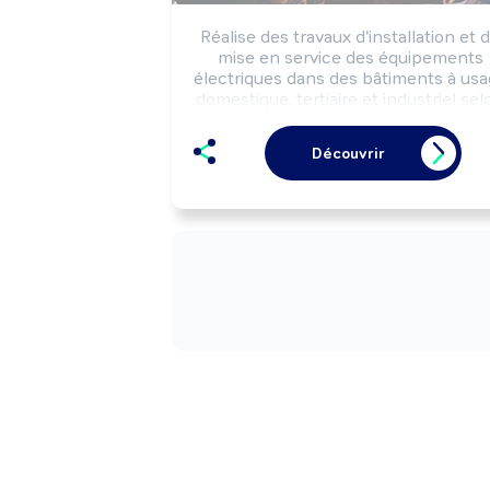
Réalise des travaux d'installation et d
mise en service des équipements 
électriques dans des bâtiments à usa
domestique, tertiaire et industriel selo
les règles de sécurité.

Peut câbler et raccorder des 
Découvrir
installations très basse tension 
(téléphonie, informatique, alarmes, ...)
Peut effectuer des travaux de 
dépannage et de maintenance.