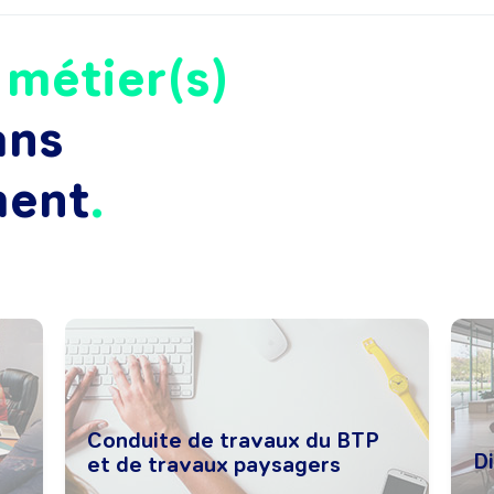
e
métier(s)
ans
ment
Conduite de travaux du BTP
D
et de travaux paysagers