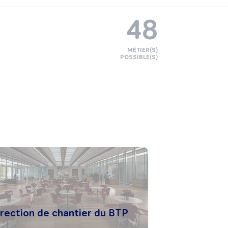
48
MÉTIER(S)
POSSIBLE(S)
irection de chantier du BTP