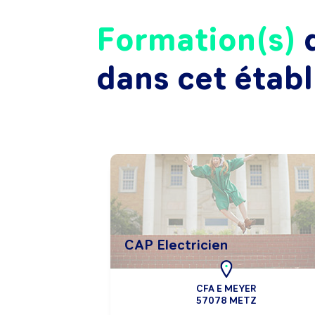
Formation(s)
d
dans cet étab
CAP Electricien
CFA E MEYER
57078 METZ