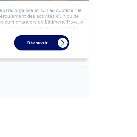
épare, organise et suit au quotidien le 
éroulement des activités d'un ou de 
usieurs chantiers de Bâtiment Travaux 
ublics selon les normes de sécurité. 
Coordonne les interventions des 
équipes internes et externes à 
Découvrir
l'entreprise selon les impératifs de 
délais.