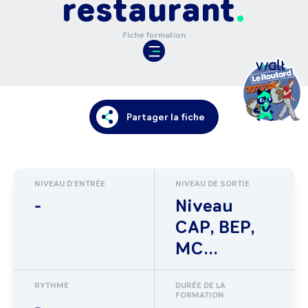
restaurant
Fiche formation
Partager la fiche
NIVEAU D'ENTRÉE
NIVEAU DE SORTIE
-
Niveau
CAP, BEP,
MC...
RYTHME
DURÉE DE LA
FORMATION
-