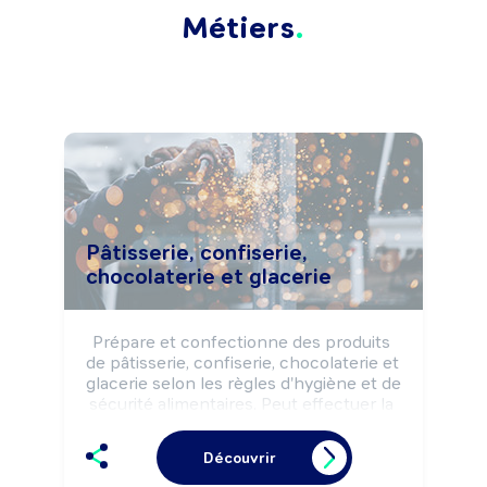
Métiers
Pâtisserie, confiserie,
chocolaterie et glacerie
Prépare et confectionne des produits 
de pâtisserie, confiserie, chocolaterie et 
glacerie selon les règles d'hygiène et de 
sécurité alimentaires. Peut effectuer la 
vente de produits de pâtisserie, 
confiserie, chocolaterie et glacerie. 
Découvrir
Peut gérer un commerce de détail 
alimentaire (pâtisserie, confiserie, 