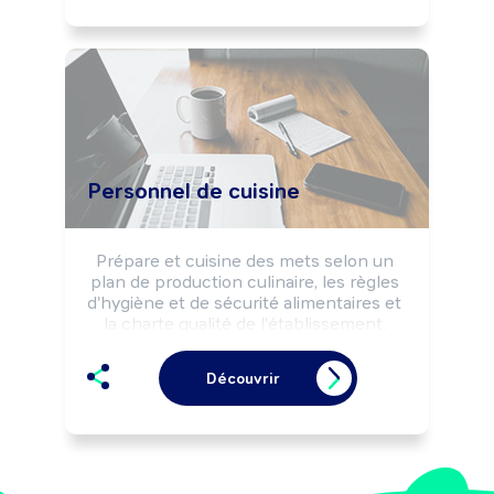
chocolaterie, glacier, ...).
Personnel de cuisine
Prépare et cuisine des mets selon un 
plan de production culinaire, les règles 
d'hygiène et de sécurité alimentaires et 
la charte qualité de l'établissement. 
Peut cuisiner un type de plats 
particulier (desserts, poissons, viandes, 
Découvrir
...). Peut élaborer des plats, des menus.