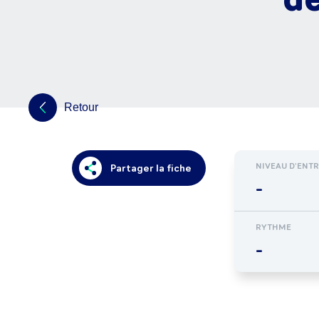
Retour
NIVEAU D'ENT
Partager la fiche
-
RYTHME
-