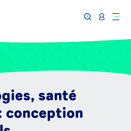
ogies, santé
 : conception
ls