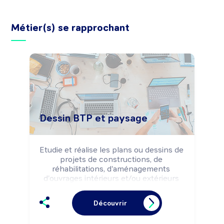
Métier(s) se rapprochant
Dessin BTP et paysage
Etudie et réalise les plans ou dessins de 
projets de constructions, de 
réhabilitations, d'aménagements 
d'ouvrages intérieurs et/ou extérieurs 
selon les solutions techniques et 
architecturales retenues et la 
Découvrir
réglementation.

Peut coordonner une équipe.