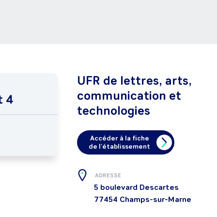
UFR de lettres, arts,
communication et
t 4
technologies
Accéder à la fiche
de l'établissement
ADRESSE
5 boulevard Descartes
77454
Champs-sur-Marne