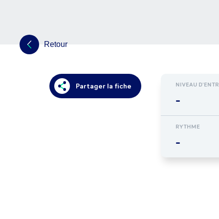
Retour
NIVEAU D'ENT
Partager la fiche
-
RYTHME
-