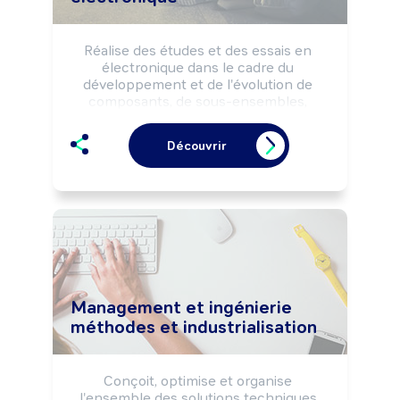
Réalise des études et des essais en 
électronique dans le cadre du 
développement et de l'évolution de 
composants, de sous-ensembles, 
d'ensembles électroniques ou 
électriques.

Découvrir
Peut coordonner une équipe.
Management et ingénierie
méthodes et industrialisation
Conçoit, optimise et organise 
l'ensemble des solutions techniques 