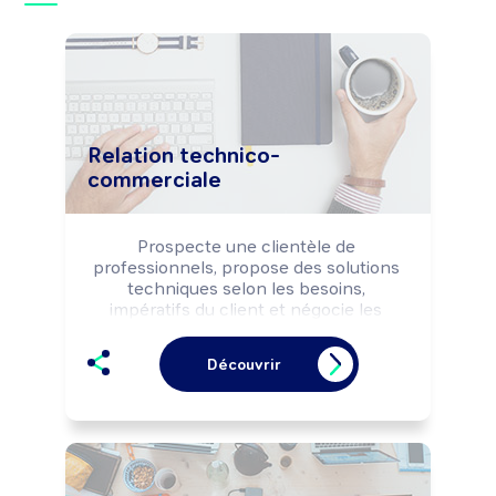
Relation technico-
commerciale
Prospecte une clientèle de 
professionnels, propose des solutions 
techniques selon les besoins, 
impératifs du client et négocie les 
conditions commerciales de la vente. 
Peut coordonner une équipe 
Découvrir
commerciale et animer un réseau de 
commerciaux.