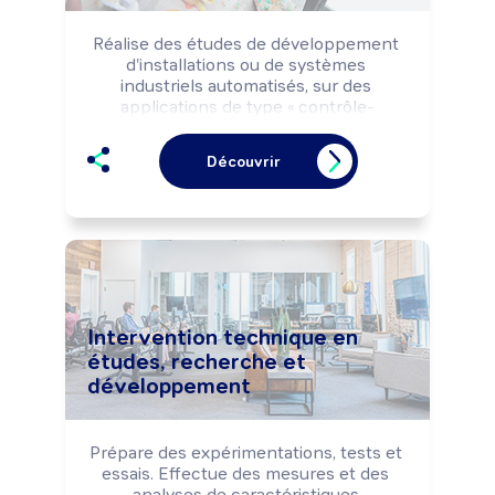
Réalise des études de développement 
d'installations ou de systèmes 
industriels automatisés, sur des 
applications de type « contrôle-
commande », de supervision courants 
faibles (automates programmables, 
Découvrir
terminaux hommes-machines, ...) ou 
courants forts (électronique de 
puissance, ...).

Effectue des réglages, des mises au 
point ou des mises en service 
d'installations.

Peut modifier des équipements selon 
l'évolution des normes.

Intervention technique en
Peut coordonner une équipe.
études, recherche et
développement
Prépare des expérimentations, tests et 
essais. Effectue des mesures et des 
analyses de caractéristiques 