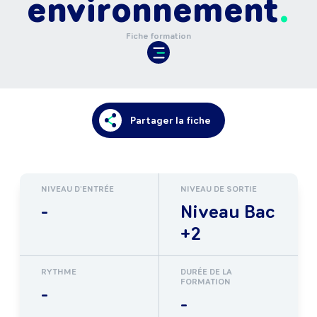
environnement
Fiche formation
Partager la fiche
NIVEAU D'ENTRÉE
NIVEAU DE SORTIE
-
Niveau Bac
+2
RYTHME
DURÉE DE LA
FORMATION
-
-