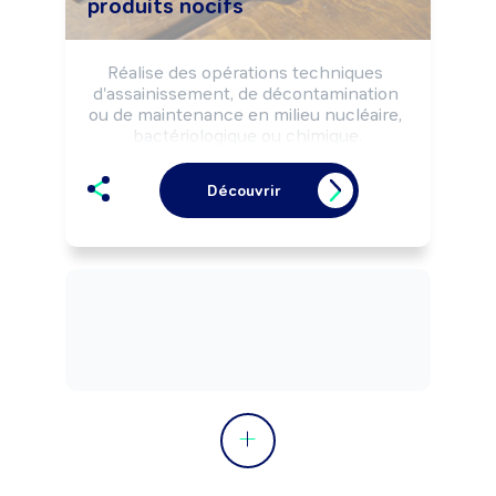
produits nocifs
Réalise des opérations techniques 
d'assainissement, de décontamination 
ou de maintenance en milieu nucléaire, 
bactériologique ou chimique.

Met en oeuvre des équipements, 
installations et procédures de 
Découvrir
déplacements d'éléments polluants et 
nocifs selon des règles de sécurité et 
sanitaires strictes.

Peut coordonner une équipe.