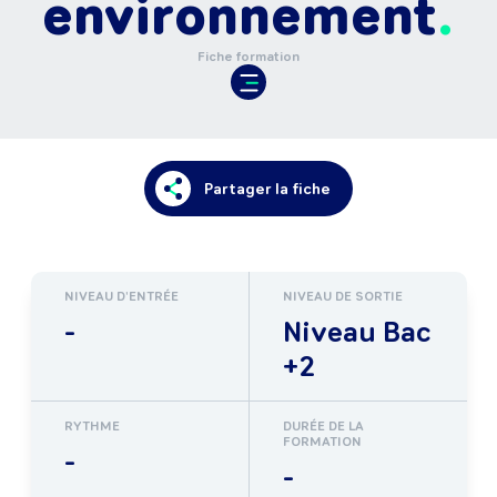
environnement
Fiche formation
Partager la fiche
NIVEAU D'ENTRÉE
NIVEAU DE SORTIE
-
Niveau Bac
+2
RYTHME
DURÉE DE LA
FORMATION
-
-