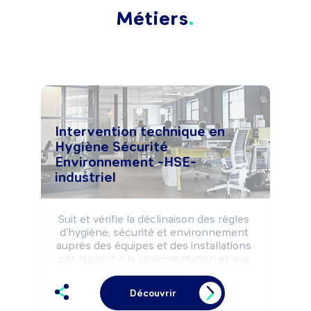
Métiers
Intervention technique en
Hygiène Sécurité
Environnement -HSE-
industriel
Suit et vérifie la déclinaison des règles 
d'hygiène, sécurité et environnement 
auprès des équipes et des installations 
par rapport à la réglementation et aux 
normes.

Identifie des évolutions de prévention 
Découvrir
des risques (consignes, méthodes, 