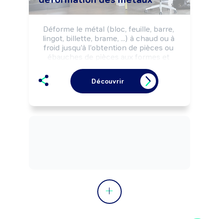
Déforme le métal (bloc, feuille, barre, 
lingot, billette, brame, ...) à chaud ou à 
froid jusqu'à l'obtention de pièces ou 
ébauches de pièces aux formes et 
dimensions définies (profilé, tube, 
couronne, tôle, ...). Utilise des 
Découvrir
équipements semi-automatiques ou 
automatiques, selon les règles de 
sécurité.

Peut coordonner une équipe.