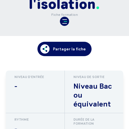
l'isolation
Fiche formation
Partager la fiche
NIVEAU D'ENTRÉE
NIVEAU DE SORTIE
-
Niveau Bac
ou
équivalent
RYTHME
DURÉE DE LA
FORMATION
-