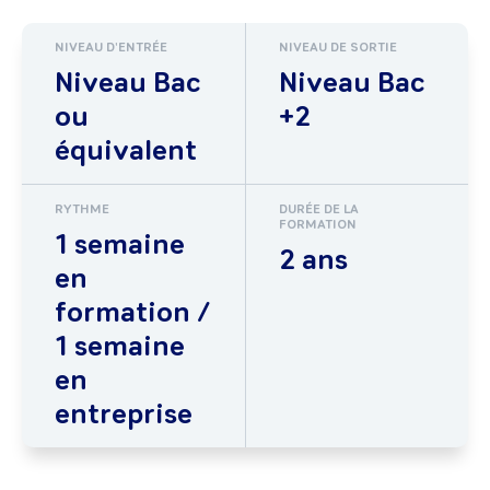
NIVEAU D'ENTRÉE
NIVEAU DE SORTIE
Niveau Bac
Niveau Bac
ou
+2
équivalent
RYTHME
DURÉE DE LA
FORMATION
1 semaine
2 ans
en
formation /
1 semaine
en
entreprise