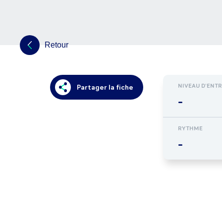
Retour
NIVEAU D'ENT
Partager la fiche
-
RYTHME
-