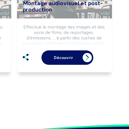
Montage audiovisuel et post-
production
u 
Effectue le montage des images et des 
sons de films, de reportages, 
 
d'émissions, ... à partir des rushes de 
s 
tournages, d'éléments d'archives, selon 
les intentions artistiques définies 
es 
préalablement.

Découvrir
 
Peut élaborer des trucages vidéo.

