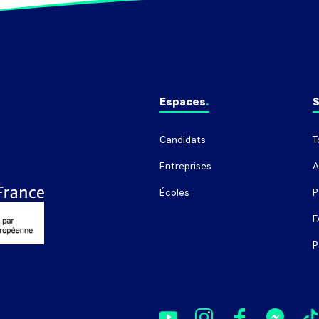
Espaces
S
Candidats
T
Entreprises
A
Écoles
P
F
P