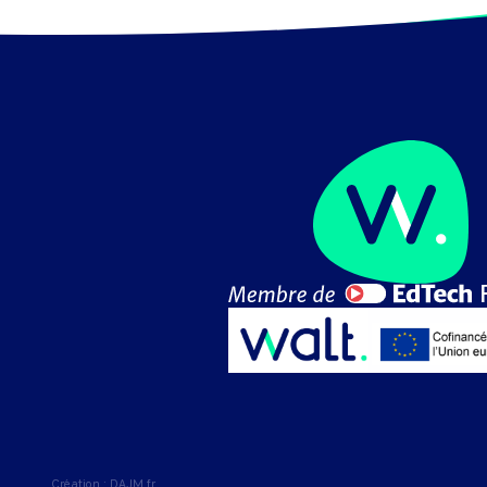
Création :
DAJM.fr