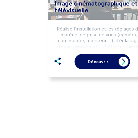
Image cinématographique et
télévisuelle
Réalise l'installation et les réglages d
matériel de prise de vues (caméra, 
caméscope, moniteur, ...), d'éclairage
(projecteurs, spots, ...) et effectue le
prises de vues des scènes, des 
séquences de tournages, de spectacl
Découvrir
selon les impératifs de la production
(délais, budgets, programmation, ...).
Peut coordonner une équipe.