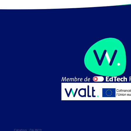
Création :
DAJM.fr