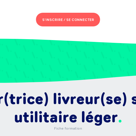
S'INSCRIRE /
SE CONNECTER
trice) livreur(se) 
utilitaire léger
Fiche formation