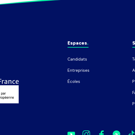
Espaces
S
Candidats
T
Entreprises
A
Écoles
P
F
P