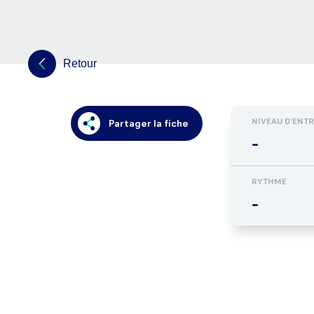
Retour
NIVEAU D'ENT
Partager la fiche
-
RYTHME
-