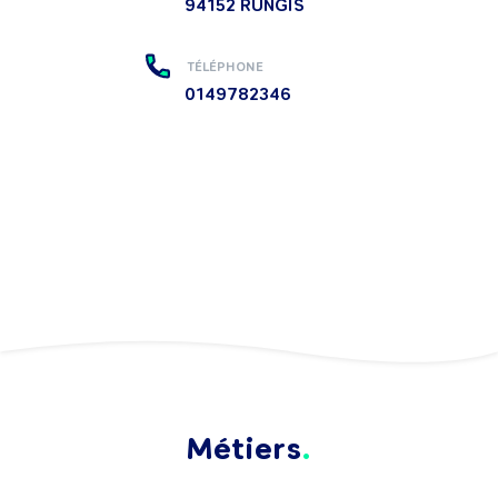
94152
RUNGIS
TÉLÉPHONE
0149782346
Métiers