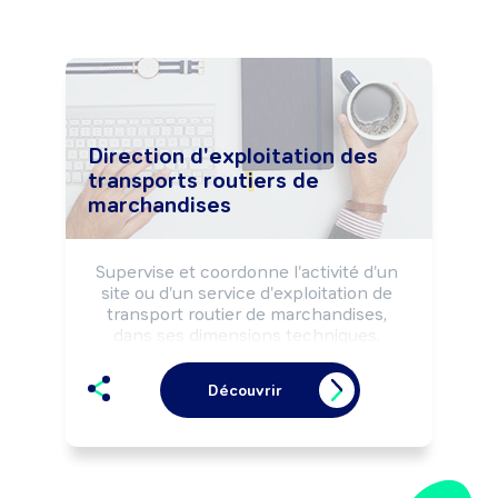
Direction d'exploitation des
transports routiers de
marchandises
Supervise et coordonne l'activité d'un 
site ou d'un service d'exploitation de 
transport routier de marchandises, 
dans ses dimensions techniques, 
commerciales, sociales et financières, 
selon la réglementation du transport 
Découvrir
routier, les règles de sécurité et dans 
un objectif de qualité (service, coût, 
délais). Dirige tout ou partie des équipes 
d'un site d'exploitation (techniciens 
exploitants, conducteurs, personnel 