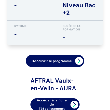
-
Niveau Bac
+2
RYTHME
DURÉE DE LA
FORMATION
-
-
Découvrir le programme
AFTRAL Vaulx-
en-Velin - AURA
Accéder à la fiche
de
l'établissement