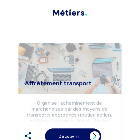
Métiers
Affrètement transport
Organise l'acheminement de 
marchandises par des moyens de 
transports appropriés (routier, aérien, 
maritime, ferroviaire, fluvial). Réalise 
l'achat et la vente de prestations de 
transport national et/ou international 
Découvrir
pour le compte de clients, selon la 