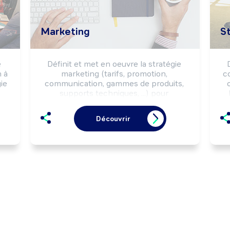
Marketing
S
 
Définit et met en oeuvre la stratégie 
à 
marketing (tarifs, promotion, 
c
e 
communication, gammes de produits, 
supports techniques, ...) pour 
l'ensemble des produits de l'entreprise. 
é
Peut diriger un service ou coordonner 
l
Découvrir
l'activité d'une équipe.
o