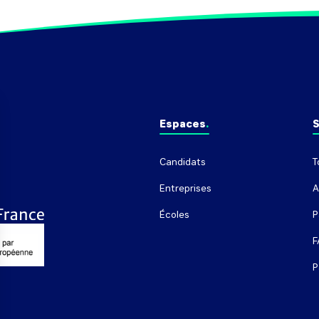
Espaces
S
Candidats
T
Entreprises
A
Écoles
P
F
P