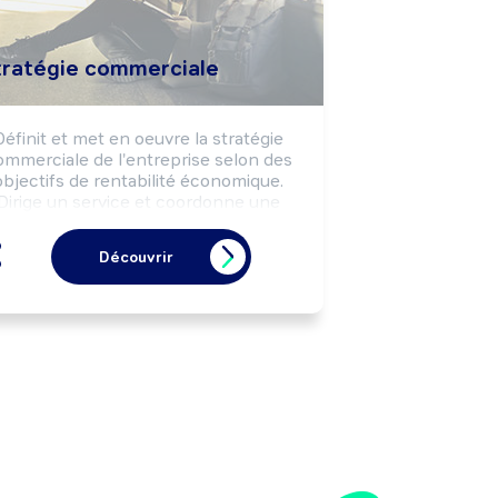
tratégie commerciale
Définit et met en oeuvre la stratégie 
ommerciale de l'entreprise selon des 
objectifs de rentabilité économique. 
Dirige un service et coordonne une 
quipe. Peut organiser et développer 
'activité commerciale à l'international 
Découvrir
u un type de vente en e-commerce.