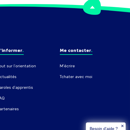
’informer
Me contacter
out sur l’orientation
M'écrire
ctualités
Tchater avec moi
aroles d'apprentis
AQ
artenaires
✕
Besoin d'aide ?