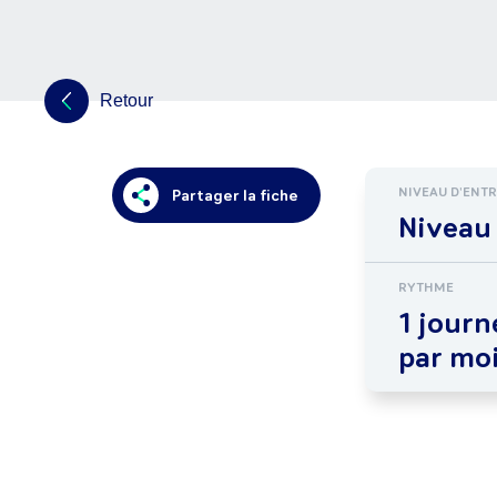
Retour
NIVEAU D'ENT
Partager la fiche
Niveau
RYTHME
1 journ
par mo