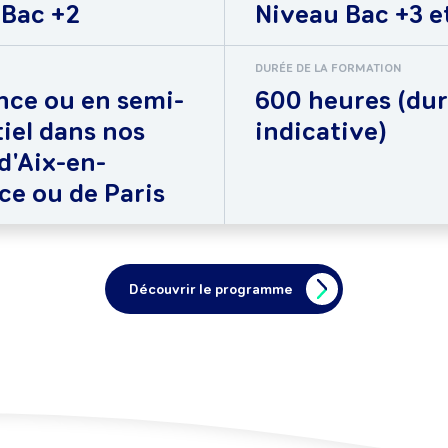
 Bac +2
Niveau Bac +3 e
DURÉE DE LA FORMATION
nce ou en semi-
600 heures (du
iel dans nos
indicative)
d'Aix-en-
e ou de Paris
Découvrir le programme