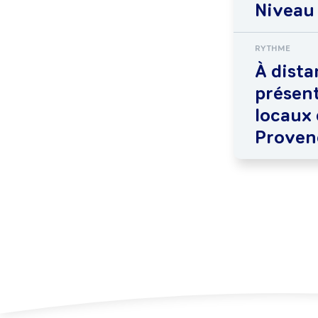
Niveau
RYTHME
À dista
présent
locaux 
Provenc