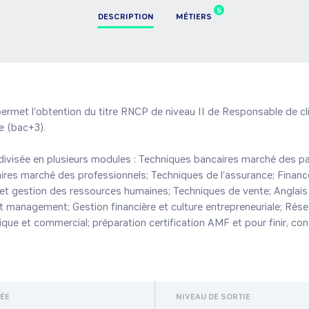
5
DESCRIPTION
MÉTIERS
ermet l'obtention du titre RNCP de niveau II de Responsable de cli
 (bac+3).

divisée en plusieurs modules : Techniques bancaires marché des part
res marché des professionnels; Techniques de l'assurance; Financem
n et gestion des ressources humaines; Techniques de vente; Anglais 
management; Gestion financière et culture entrepreneuriale; Résea
que et commercial; préparation certification AMF et pour finir, cond
RÉE
NIVEAU DE SORTIE