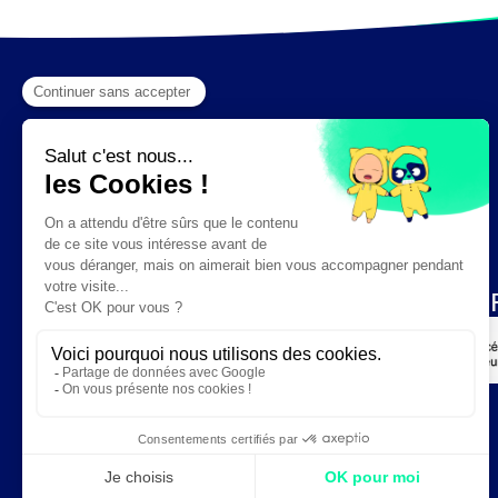
Création :
DAJM.fr