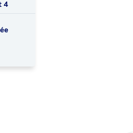
t 4
rée