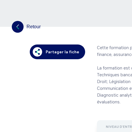
Retour
Cette formation p
Partager la fiche
finance, assurance
La formation est 
Techniques bancai
Droit; Législatio
Communication et 
Diagnostic analyti
évaluations.
NIVEAU D'ENT