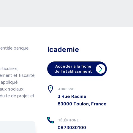
Icademie
entèle banque, 
Accéder à la fiche
iculiers; 
de l'établissement
ent et fiscalité; 
appliqué; 
ux sociaux; 
ADRESSE
uite de projet et 
3 Rue Racine
83000
Toulon, France
TÉLÉPHONE
0973030100