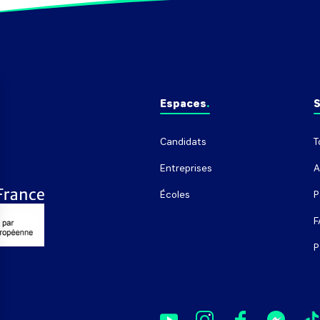
Espaces
S
Candidats
T
Entreprises
A
Écoles
P
F
P