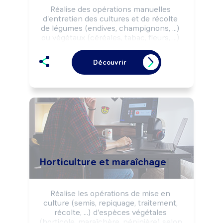
Réalise des opérations manuelles 
d'entretien des cultures et de récolte 
de légumes (endives, champignons, ...) 
ou végétaux (céréales, tabac, fleurs, ...) 
selon les règles d'hygiène, les normes 
environnementales et les impératifs de 
Découvrir
production (rendement, délai, ...).

Peut réaliser des opérations de 
conditionnement des produits.

Peut effectuer des préparations de 
commandes.
Horticulture et maraîchage
Réalise les opérations de mise en 
culture (semis, repiquage, traitement, 
récolte, ...) d'espèces végétales 
(horticole, maraîchère, pépinière) selon 