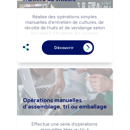
Réalise des opérations simples 
manuelles d'entretien de cultures, de 
récolte de fruits et de vendange selon 
les règles d'hygiène, les normes 
environnementales et les impératifs de 
production (rendement, délai, ...).

Découvrir
Peut réaliser des opérations de 
conditionnement des produits.
Opérations manuelles
d'assemblage, tri ou emballage
Effectue une série d'opérations 
manuelles liées au tri, à 