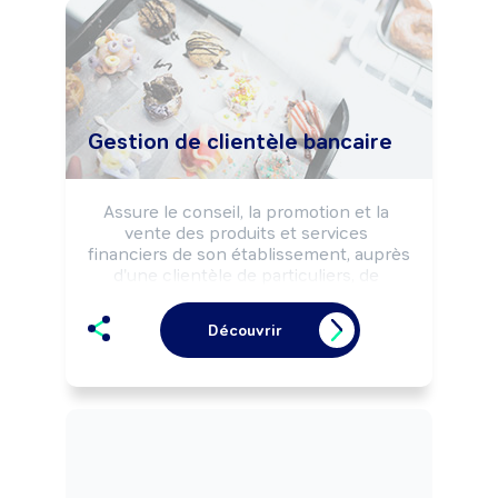
réclamations de clients.
Gestion de clientèle bancaire
Assure le conseil, la promotion et la 
vente des produits et services 
financiers de son établissement, auprès 
d'une clientèle de particuliers, de 
professionnels et d'entreprises, selon 
la réglementation bancaire. Peut 
Découvrir
réaliser des analyses de marché 
d'entreprises. Peut accorder ou refuser 
des demandes de prêts. Peut aussi 
proposer des produits d'assurances.