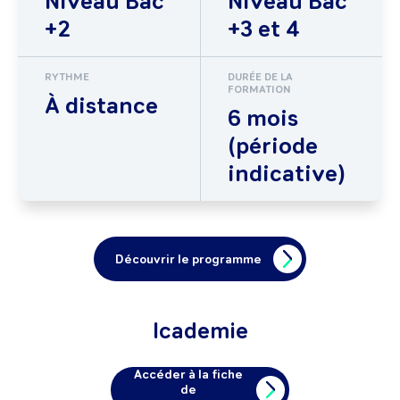
Niveau Bac
Niveau Bac
+2
+3 et 4
RYTHME
DURÉE DE LA
FORMATION
À distance
6 mois
(période
indicative)
Découvrir le programme
Icademie
Accéder à la fiche
de