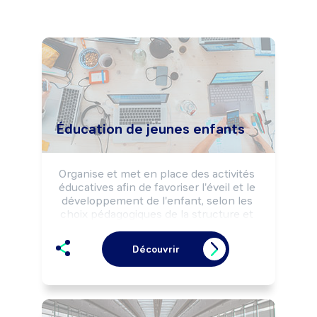
Éducation de jeunes enfants
Organise et met en place des activités 
éducatives afin de favoriser l'éveil et le 
développement de l'enfant, selon les 
choix pédagogiques de la structure et 
les règles d'hygiène et de sécurité.

Peut animer un relais d'assistantes 
Découvrir
maternelles.

Peut organiser le réseau petite enfance 
au sein d'une collectivité.

Peut coordonner l'activité d'une équipe.

Peut diriger une structure d'accueil de 