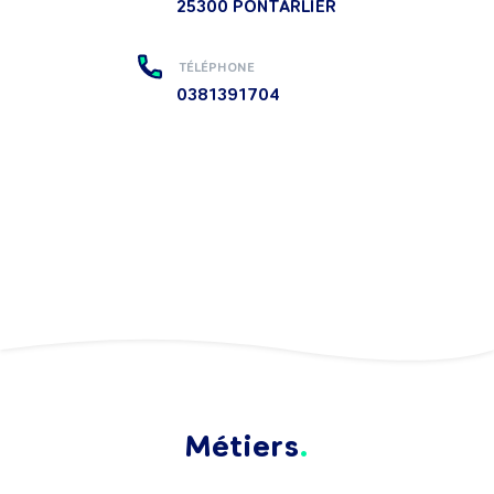
25300
PONTARLIER
TÉLÉPHONE
0381391704
Métiers