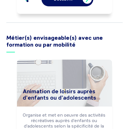
professionnelles.

Peut réaliser l'analyse des besoins de 
formation d'une structure et concevoir 
des produits pédagogiques.

Peut négocier la sous-traitance 
d'actions de formation.

Peut coordonner une équipe.
Métier(s) envisageable(s) avec une
formation ou par mobilité
Animation de loisirs auprès
d'enfants ou d'adolescents
Organise et met en oeuvre des activités 
récréatives auprès d'enfants ou 
d'adolescents selon la spécificité de la 