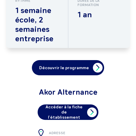
RYTHME
DURÉE DE LA
FORMATION
1 semaine
1 an
école, 2
semaines
entreprise
Découvrir le programme
Akor Alternance
Accéder à la fiche
de
l'établissement
ADRESSE