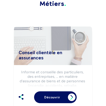
Métiers
Conseil clientèle en
assurances
Informe et conseille des particuliers, 
des entreprises, ... en matière 
d'assurance de biens et de personnes 
(incendie, accidents, retraite, 
prévoyance, ...). Procède à la vente de 
produits et services selon la politique 
Découvrir
commerciale de l'établissement et la 
réglementation de l'assurance. Peut 