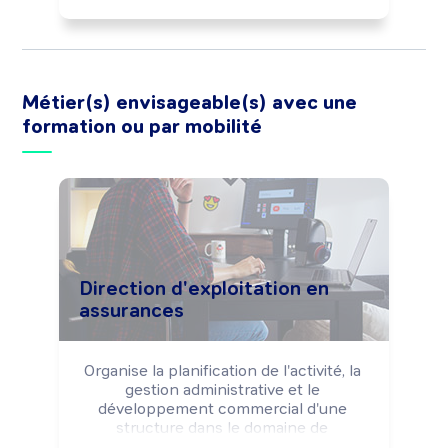
produits d'assurances et l'analyse de 
résultats.

Peut proposer des couvertures de 
réassurance (facultative et/ou 
obligatoire).

Métier(s) envisageable(s) avec une
Peut coordonner une équipe.
formation ou par mobilité
Direction d'exploitation en
assurances
Organise la planification de l'activité, la 
gestion administrative et le 
développement commercial d'une 
structure dans le domaine de 
l'assurance (agence, délégation 