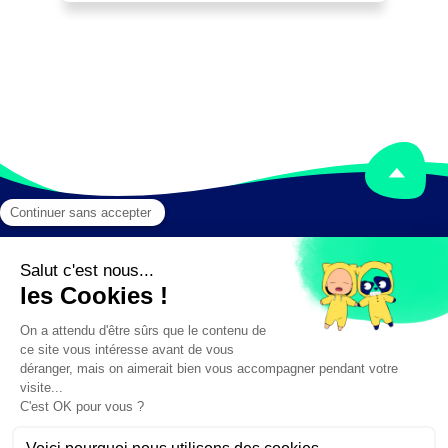
Peut former des personnes dans sa 
spécialité, actualisée par une veille 
informative.
Mentions légales
Crédits