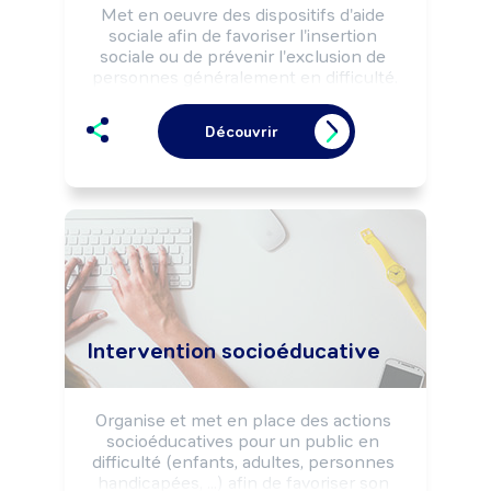
Met en oeuvre des dispositifs d'aide 
sociale afin de favoriser l'insertion 
sociale ou de prévenir l'exclusion de 
personnes généralement en difficulté.

Peut proposer un accompagnement 
éducatif sur la gestion de la vie 
Découvrir
quotidienne à des familles.
Intervention socioéducative
Organise et met en place des actions 
socioéducatives pour un public en 
difficulté (enfants, adultes, personnes 
handicapées, ...) afin de favoriser son 