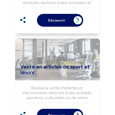
d'articles destinés à leur entretien et 
leur bien-être (aliments, cages, jouets, 
...) selon la réglementation du 
commerce, les règles d'hygiène et de 
Découvrir
sécurité et la stratégie commerciale de 
l'entreprise.

Peut coordonner une équipe.
Vente en articles de sport et
loisirs
Réalise la vente d'articles et 
d'accessoires destinés à des activités 
sportives, culturelles ou de loisirs 
auprès d'une clientèle de particuliers 
selon la réglementation du commerce, 
la stratégie et les objectifs 