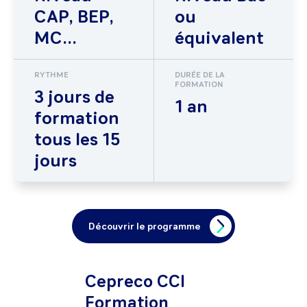
CAP, BEP,
ou
MC...
équivalent
RYTHME
DURÉE DE LA
FORMATION
3 jours de
1 an
formation
tous les 15
jours
Découvrir le programme
Cepreco CCI
Formation