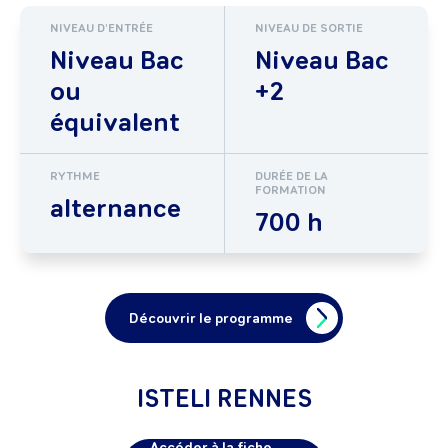
NIVEAU D'ENTRÉE
NIVEAU DE SORTIE
Niveau Bac
Niveau Bac
ou
+2
équivalent
RYTHME
DURÉE DE LA
FORMATION
alternance
700 h
Découvrir le programme
ISTELI RENNES
Accéder à la fiche