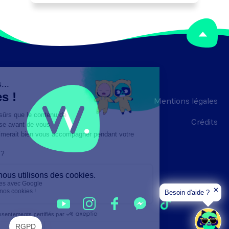
coûts, ...), la réglementation et les 
règles d'hygiène et de sécurité. Peut 
participer à la réalisation d'opérations 
logistiques et intervenir sur un domaine 
spécialisé (gestion des stocks, 
approvisionnement,...). Peut 
coordonner l'activité d'une équipe.
Mentions légales
Crédits
✕
Besoin d'aide ?