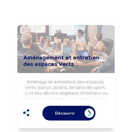
Aménagement et entretien
des espaces verts
Aménage et entretient des espaces 
verts (parcs, jardins, terrains de sport, 
...) et des décors végétaux d'intérieur ou 
d'extérieur (bureaux, commerces, halls 
d'accueil, murs végétaux, ...) selon les 
règles de sécurité et la réglementation 
Découvrir
environnementale.

Peut aménager des ouvrages 
paysagers, des ouvrages maçonnés et 