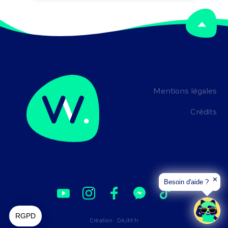
installer du mobilier urbain.

Peut coordonner une équipe.
Mentions légales
Crédits
✕
Besoin d'aide ?
Création :
DAJM.fr