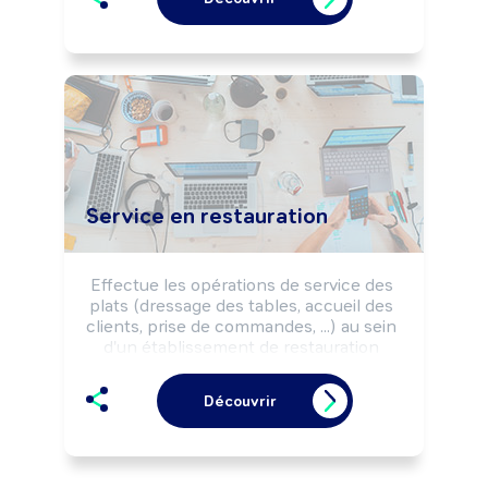
l'établissement.

Peut servir les plats à table.
Service en restauration
Effectue les opérations de service des 
plats (dressage des tables, accueil des 
clients, prise de commandes, ...) au sein 
d'un établissement de restauration 
selon la charte qualité de 
l'établissement et les règles d'hygiène 
Découvrir
et de sécurité alimentaires. Peut 
effectuer la préparation de plats 
simples. Peut coordonner une équipe.