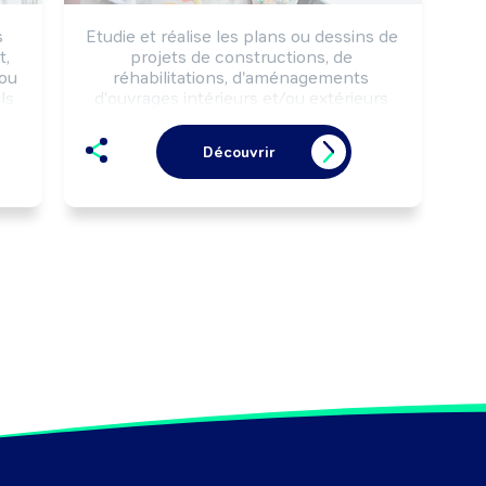
 
Etudie et réalise les plans ou dessins de 
, 
projets de constructions, de 
ou 
réhabilitations, d'aménagements 
s 
d'ouvrages intérieurs et/ou extérieurs 
 
selon les solutions techniques et 
n 
architecturales retenues et la 
Découvrir
réglementation.

Peut coordonner une équipe.
t 