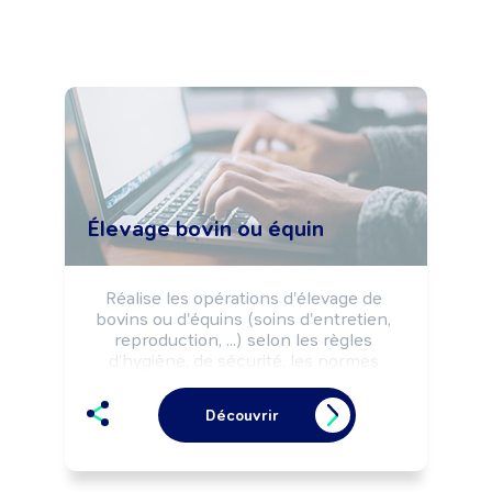
Élevage bovin ou équin
Réalise les opérations d'élevage de 
bovins ou d'équins (soins d'entretien, 
reproduction, ...) selon les règles 
d'hygiène, de sécurité, les normes 
environnementales et les impératifs de 
production (rendement, ...).

Découvrir
Peut cultiver les plantes destinées à 
l'alimentation des animaux (fourrages, 
céréales, ...).

Peut coordonner une équipe et diriger 