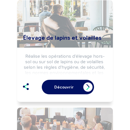
un élevage.
Élevage de lapins et volailles
Réalise les opérations d'élevage hors-
sol ou sur sol de lapins ou de volailles 
selon les règles d'hygiène, de sécurité, 
les normes environnementales et les 
impératifs de production.

Peut transformer et commercialiser des 
Découvrir
produits issus de l'élevage (viande, 
oeufs, ...).

Peut coordonner une équipe ou diriger 
un élevage.