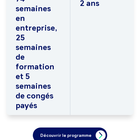
2 ans
semaines
en
entreprise,
25
semaines
de
formation
et 5
semaines
de congés
payés
Découvrir le programme