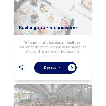
Boulangerie - viennoiserie
Prépare et réalise des produits de 
boulangerie et de viennoiserie selon les 
règles d'hygiène et de sécurité 
alimentaires.

Peut effectuer la vente de produits de 
boulangerie, viennoiserie.

Découvrir
Peut gérer un commerce de détail 
alimentaire (boulangerie, boulangerie-
pâtisserie, ...).