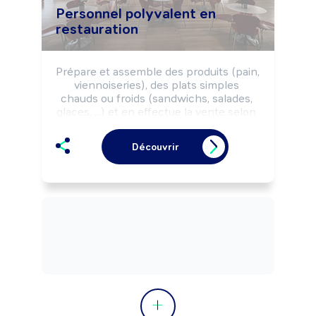
Personnel polyvalent en
restauration
Prépare et assemble des produits (pain, 
viennoiseries), des plats simples 
chauds ou froids (sandwichs, salades, 
glaces, ...) et en effectue la vente selon 
les règles d'hygiène et de sécurité 
alimentaires et la charte qualité de 
Découvrir
l'établissement.

Peut servir les plats à table.