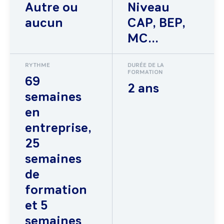
Autre ou
Niveau
aucun
CAP, BEP,
MC...
RYTHME
DURÉE DE LA
FORMATION
69
2 ans
semaines
en
entreprise,
25
semaines
de
formation
et 5
semaines