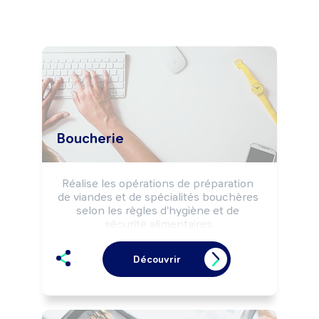
Boucherie
Réalise les opérations de préparation 
de viandes et de spécialités bouchères 
selon les règles d'hygiène et de 
sécurité alimentaires.

Peut effectuer la vente de produits de 
boucherie.

Découvrir
Peut gérer un commerce de détail 
alimentaire (boucherie, boucherie-
charcuterie, ...).