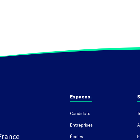
Espaces
S
Candidats
T
Entreprises
A
Écoles
P