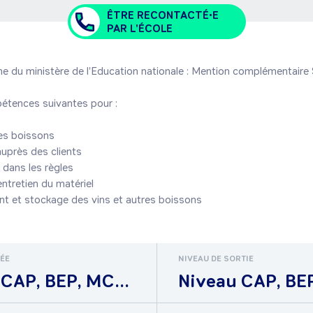
ÊTRE RECONTACTÉ•E
PAR L'ÉCOLE
me du ministère de l'Education nationale : Mention complémentair
étences suivantes pour :

s boissons

uprès des clients

 dans les règles

ntretien du matériel

t et stockage des vins et autres boissons
RÉE
NIVEAU DE SORTIE
CAP, BEP, MC...
Niveau CAP, BEP