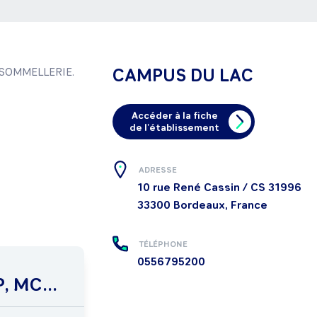
CAMPUS DU LAC
e SOMMELLERIE.

Accéder à la fiche
de l'établissement
ADRESSE
10 rue René Cassin / CS 31996
33300
Bordeaux, France
TÉLÉPHONE
0556795200
, MC...