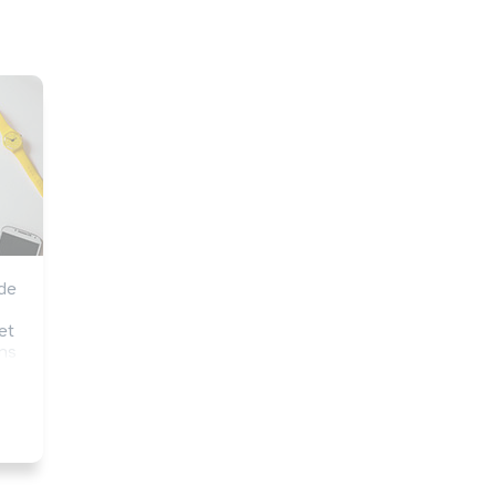
de 
t 
ns 
 
e 