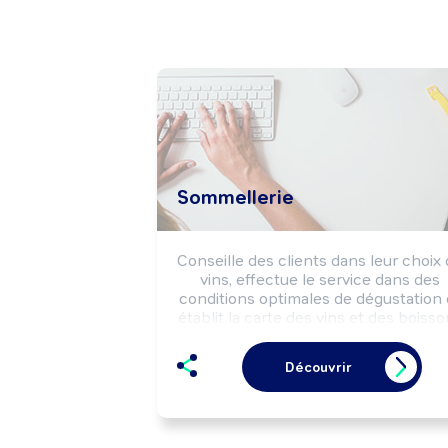
Sommellerie
Conseille des clients dans leur choix 
vins, effectue le service dans des 
conditions optimales de dégustation e
établit la carte des vins et des boisso
selon la législation des vins et des 
alcools. Peut acheter des vins et des
Découvrir
alcools auprès de fournisseurs 
(producteurs, grossistes, ...) et gérer l
budget de la sommellerie. Peut 
coordonner une équipe.