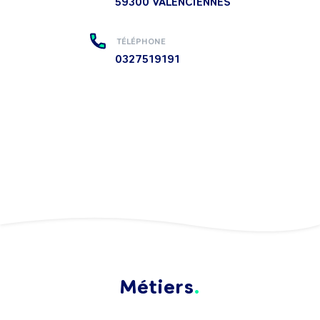
59300
VALENCIENNES
TÉLÉPHONE
0327519191
Métiers