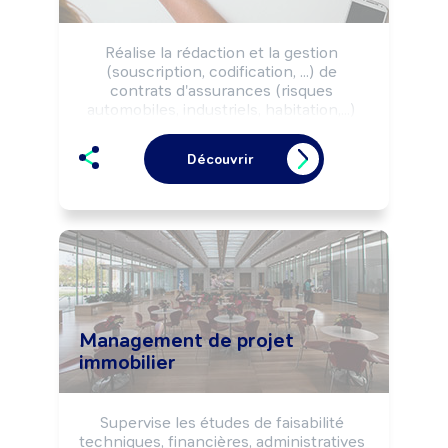
Réalise la rédaction et la gestion 
(souscription, codification, ...) de 
contrats d'assurances (risques 
automobiles, industriels, habitation,...) 
par référence à des contrats préétablis 
ou par adaptation de clauses-types, 
Découvrir
selon la règlementation de l'assurance.

Peut réaliser les appels de cotisations 
et contrôler leur encaissement.

Peut gérer des litiges et contentieux.
Management de projet
immobilier
Supervise les études de faisabilité 
techniques, financières, administratives 