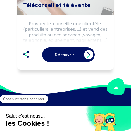
Téléconseil et télévente
Prospecte, conseille une clientèle 
(particuliers, entreprises, ...) et vend des 
produits ou des services (voyages, 
téléphonie, équipement, habillement, ...) 
par téléphone selon les objectifs 
commerciaux de l'entreprise.

Découvrir
Peut coordonner une équipe.
Mentions légales