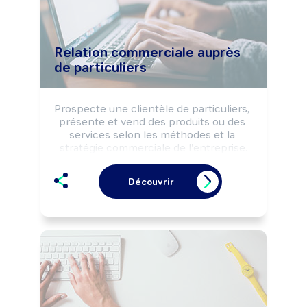
Relation commerciale auprès
de particuliers
Prospecte une clientèle de particuliers, 
présente et vend des produits ou des 
services selon les méthodes et la 
stratégie commerciale de l'entreprise.

Peut animer des réunions de vente au 
domicile de personnes.

Découvrir
Peut réaliser une étude technique lors 
de la vente d'équipements particuliers 
(cuisine, piscine, véranda, store, ...).

Peut coordonner une équipe.