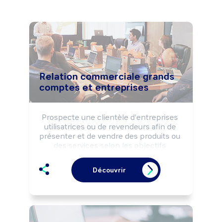
Relation commerciale grands
comptes et entreprises
Prospecte une clientèle d'entreprises 
utilisatrices ou de revendeurs afin de 
présenter et de vendre des produits ou 
des services selon les objectifs 
commerciaux de la structure.

Réalise le suivi commercial de la 
Découvrir
clientèle (opérations de fidélisation, 
enquêtes de satisfaction, ...).

Peut coordonner l'activité d'une équipe 
de vente.