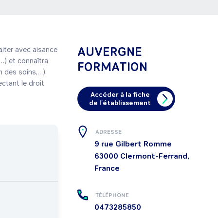
AUVERGNE
aiter avec aisance 
…) et connaîtra 
FORMATION
des soins,…). 
ctant le droit 
Accéder à la fiche
de l'établissement
ADRESSE
9 rue Gilbert Romme
63000
Clermont-Ferrand,
France
TÉLÉPHONE
0473285850