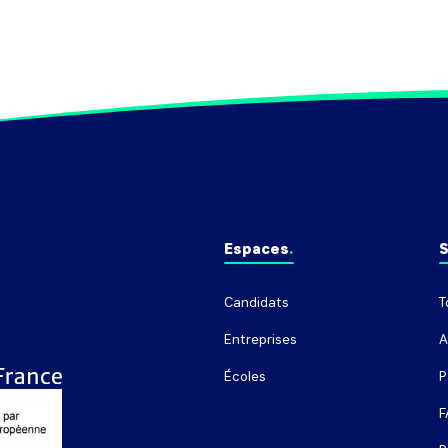
Espaces
S
Candidats
T
Entreprises
A
Écoles
P
F