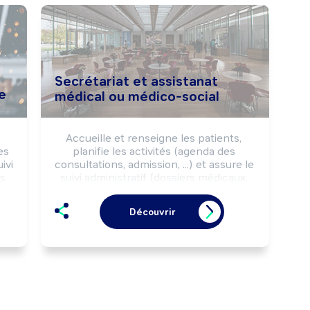
Secrétariat et assistanat
e
médical ou médico-social
Accueille et renseigne les patients, 
s 
planifie les activités (agenda des 
vi 
consultations, admission, ...) et assure le 
s 
suivi administratif (dossiers médicaux, 
convocations, ...) du cabinet médical, du 
 
service hospitalier, ... Peut effectuer des 
Découvrir
.

opérations de gestion comptable et 
 
budgétaire. Peut coordonner une 
 
équipe.
ve 