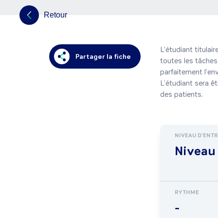
Retour
L’étudiant titulai
Partager la fiche
toutes les tâches 
parfaitement l’en
L’étudiant sera êt
des patients.
NIVEAU D'ENT
Niveau 
RYTHME
-