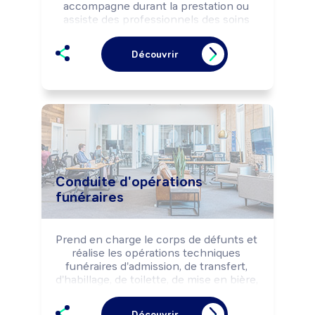
accompagne durant la prestation ou 
assiste des professionnels des soins 
médicaux (kinésithérapeute, médecin 
thermal, ...) selon les règles d'hygiène et 
Découvrir
protocoles thérapeutiques.

Peut coordonner une équipe.
Conduite d'opérations
funéraires
Prend en charge le corps de défunts et 
réalise les opérations techniques 
funéraires d'admission, de transfert, 
d'habillage, de toilette, de mise en bière, 
d'inhumation ou de crémation de 
défunts selon des protocoles, cultes, 
Découvrir