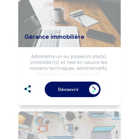
Gérance immobilière
Administre un ou plusieurs site(s) 
immobilier(s) et met en oeuvre les 
moyens techniques, administratifs, 
financiers et comptables de 
conservation ou d'amélioration du 
patrimoine immobilier selon la 
Découvrir
réglementation.

Peut coordonner une équipe, diriger 
une structure.