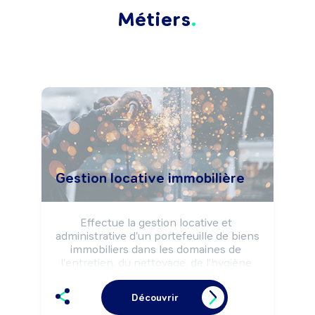
Métiers
Gestion locative immobilière
Effectue la gestion locative et 
administrative d'un portefeuille de biens 
immobiliers dans les domaines de 
l'entretien, du nettoyage, de l'hygiène 
et de la sécurité technique notamment. 
Veille à la cohérence et à la qualité des 
Découvrir
services rendus aux clients et aux 